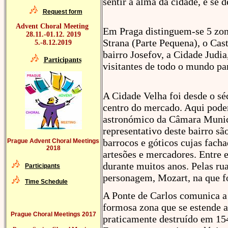
sentir a alma da cidade, e se d
Request form
Advent Choral Meeting
Em Praga distinguem-se 5 zona
28.11.-01.12. 2019
Strana (Parte Pequena), o Cas
5.-8.12.2019
bairro Josefov, a Cidade Judi
Participants
visitantes de todo o mundo par
A Cidade Velha foi desde o sé
centro do mercado. Aqui podem
astronómico da Câmara Munici
representativo deste bairro sã
barrocos e góticos cujas fach
Prague Advent Choral Meetings
2018
artesões e mercadores. Entre 
durante muitos anos. Pelas ru
Participants
personagem, Mozart, na que f
Time Schedule
A Ponte de Carlos comunica a
formosa zona que se estende a
Prague Choral Meetings 2017
praticamente destruído em 154