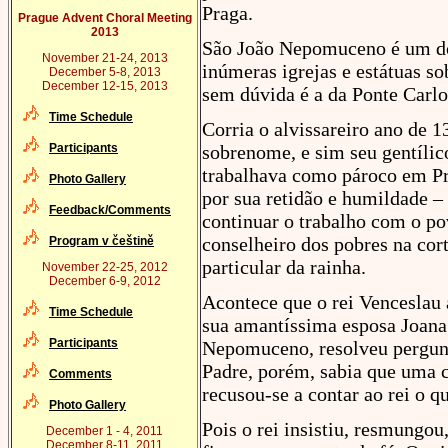
Praga.
Prague Advent Choral Meeting
2013
São João Nepomuceno é um dos 
November 21-24, 2013
inúmeras igrejas e estátuas s
December 5-8, 2013
December 12-15, 2013
sem dúvida é a da Ponte Carlos
Time Schedule
Corria o alvissareiro ano de 
Participants
sobrenome, e sim seu gentíli
trabalhava como pároco em Pra
Photo Gallery
por sua retidão e humildade – 
Feedback/Comments
continuar o trabalho com o po
conselheiro dos pobres na cort
Program v češtině
particular da rainha.
November 22-25, 2012
December 6-9, 2012
Acontece que o rei Venceslau 
Time Schedule
sua amantíssima esposa Joana
Participants
Nepomuceno, resolveu pergunt
Padre, porém, sabia que uma c
Comments
recusou-se a contar ao rei o q
Photo Gallery
Pois o rei insistiu, resmungou
December 1 - 4, 2011
December 8-11, 2011