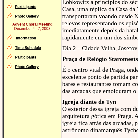
Lobkowitz a princípios do séc
Participants
Casa, uma réplica da Casa da 
transportaram voando desde N
Photo Gallery
relevos representando os epis
Advent Choral Meeting
December 4 - 7, 2008
imediatamente depois da bata
rapidamente em um dos símbolo
Information
Dia 2 – Cidade Velha, Josefo
Time Schedule
Participants
Praça de Relógio Staromest
Photo Gallery
É o centro vital de Praga, ond
excelente ponto de partida par
bares e restaurantes tomam co
das arcadas que emolduram o 
Igreja diante de Tyn
O exterior dessa igreja com d
arquitetura gótica em Praga. 
igreja fica atrás das arcadas,
astrônomo dinamarquês Tycho