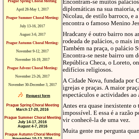
Encontram-se muitos palácios 
Prague Spring Choral Meeting
diplomáticas na sua maioria, e
April 28-May 1, 2017
Nicolau, de estilo barroco, e 
Prague Summer Choral Meeting:
encontra o famoso Menino Jes
July 13-16, 2017
Hradcany é outro bairro nos ar
August 3-6, 2017
rodeada de palácios, o mais im
Prague Autumn Choral Meeting:
Também na praça, o palácio S
November 9-12, 2017
Encontra-se neste bairro um d
November 16-19, 2017
República Checa, o Loreto, on
Prague Advent Choral Meeting:
edifícios religiosos.
November 23-26, 2017
A Cidade Nova, fundada por C
November 30-December 3, 2017
igrejas e praças. A maior pra
espectáculos e actividades ao a
Request form
Antes era quase inexistente o 
Prague Spring Choral Meeting
March 17-20, 2016
impossível. E essa é a razão 
Prague Summer Choral Meeting
vir conhecê-la de uma vez.
July 14-17, 2016
August 4-7, 2016
Muita gente me pergunta quant
Prague Autumn Choral Meeting
November 10-13, 2016