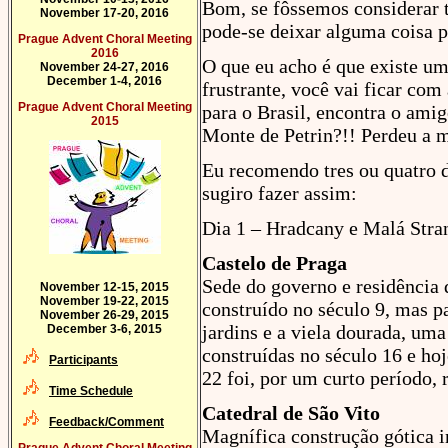
Bom, se fôssemos considerar 
November 17-20, 2016
pode-se deixar alguma coisa
Prague Advent Choral Meeting
2016
O que eu acho é que existe um
November 24-27, 2016
December 1-4, 2016
frustrante, você vai ficar com
Prague Advent Choral Meeting
para o Brasil, encontra o amig
2015
Monte de Petrin?!! Perdeu a m
Eu recomendo tres ou quatro 
sugiro fazer assim:
Dia 1 – Hradcany e Malá Stra
Castelo de Praga
Sede do governo e residência 
November 12-15, 2015
November 19-22, 2015
construído no século 9, mas pa
November 26-29, 2015
jardins e a viela dourada, uma
December 3-6, 2015
construídas no século 16 e ho
Participants
22 foi, por um curto período, 
Time Schedule
Catedral de São Vito
Feedback/Comment
Magnífica construção gótica i