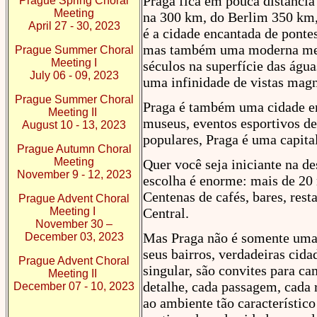
Praga fica em pouca distancia
Prague Spring Choral
Meeting
na 300 km, do Berlim 350 km,
April 27 - 30, 2023
é a cidade encantada de pontes
mas também uma moderna metró
Prague Summer Choral
Meeting I
séculos na superfície das águ
July 06 - 09, 2023
uma infinidade de vistas magn
Prague Summer Choral
Praga é também uma cidade e
Meeting II
museus, eventos esportivos de
August 10 - 13, 2023
populares, Praga é uma capit
Prague Autumn Choral
Meeting
Quer você seja iniciante na de
November 9 - 12, 2023
escolha é enorme: mais de 20 
Centenas de cafés, bares, res
Prague Advent Choral
Meeting I
Central.
November 30 –
Mas Praga não é somente uma 
December 03, 2023
seus bairros, verdadeiras cid
Prague Advent Choral
singular, são convites para c
Meeting II
detalhe, cada passagem, cada 
December 07 - 10, 2023
ao ambiente tão característic