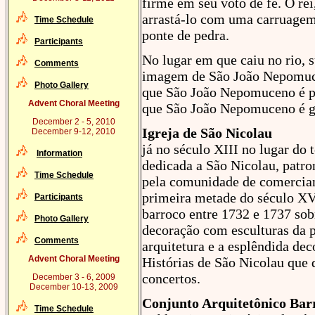
firme em seu voto de fé. O re
arrastá-lo com uma carruagem 
Time Schedule
ponte de pedra.
Participants
No lugar em que caiu no rio, s
Comments
imagem de São João Nepomucen
Photo Gallery
que São João Nepomuceno é pad
Advent Choral Meeting
que São João Nepomuceno é gu
December 2 - 5, 2010
Igreja de São Nicolau
December 9-12, 2010
já no século XIII no lugar do 
Information
dedicada a São Nicolau, patro
Time Schedule
pela comunidade de comerciant
primeira metade do século XVI
Participants
barroco entre 1732 e 1737 sobr
Photo Gallery
decoração com esculturas da p
Comments
arquitetura e a esplêndida dec
Advent Choral Meeting
Histórias de São Nicolau que 
concertos.
December 3 - 6, 2009
December 10-13, 2009
Conjunto Arquitetônico Bar
Time Schedule