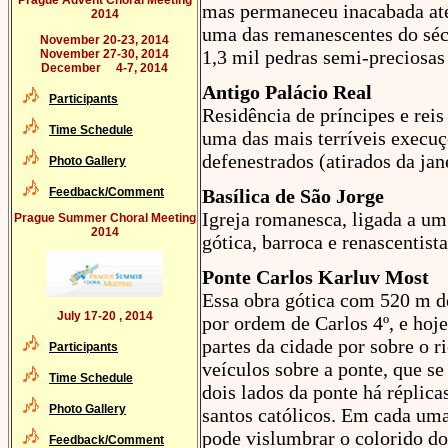
Prague Advent Choral Meeting
mas permaneceu inacabada até
2014
uma das remanescentes do séc
November 20-23, 2014
1,3 mil pedras semi-preciosas 
November 27-30, 2014
December 4-7, 2014
Antigo Palácio Real
Participants
Residência de príncipes e reis
Time Schedule
uma das mais terríveis execuç
defenestrados (atirados da jan
Photo Gallery
Feedback/Comment
Basílica de São Jorge
Igreja romanesca, ligada a um
Prague Summer Choral Meeting
2014
gótica, barroca e renascentist
Ponte Carlos Karluv Most
Essa obra gótica com 520 m de
July 17-20 , 2014
por ordem de Carlos 4º, e hoj
partes da cidade por sobre o r
Participants
veículos sobre a ponte, que 
Time Schedule
dois lados da ponte há réplica
Photo Gallery
santos católicos. Em cada uma
pode vislumbrar o colorido dos
Feedback/Comment